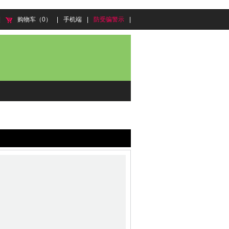
|
购物车（0）
|
手机端
|
防受骗警示
|