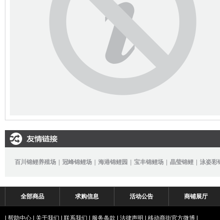
百川锦鲤养殖场
|
冠峰锦鲤场
|
海港锦鲤园
|
宝丰锦鲤场
|
晶莹锦鲤
|
泳姿彩
全部商品
求购信息
活动公告
商铺展厅
|
帮助中心
|
关于我们
|
联系我们
|
服务条款
|
法律声明
|
移动商街官方微博
|