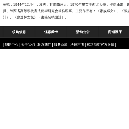
黄鸣，1944年12月生，漢族，甘肅蘭州人。1970年畢業于西北大學，擅長油
員、陝西省高等學校書法藝術研究會常務理事。主要作品有：《傣族婦女》、《藏
計）、《史達林女兒》（書籍裝幀設計）。
求购信息
优惠券卡
活动公告
商铺展厅
|
帮助中心
|
关于我们
|
联系我们
|
服务条款
|
法律声明
|
移动商街官方微博
|