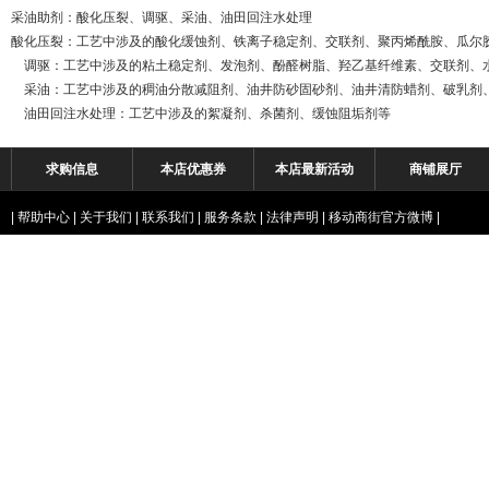
采油助剂：酸化压裂、调驱、采油、油田回注水处理
酸化压裂：工艺中涉及的酸化缓蚀剂、铁离子稳定剂、交联剂、聚丙烯酰胺、瓜尔
调驱：工艺中涉及的粘土稳定剂、发泡剂、酚醛树脂、羟乙基纤维素、交联剂、
采油：工艺中涉及的稠油分散减阻剂、油井防砂固砂剂、油井清防蜡剂、破乳剂
油田回注水处理：工艺中涉及的絮凝剂、杀菌剂、缓蚀阻垢剂等
求购信息
本店优惠券
本店最新活动
商铺展厅
|
帮助中心
|
关于我们
|
联系我们
|
服务条款
|
法律声明
|
移动商街官方微博
|